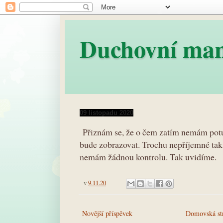
Duchovní ma
09 listopadu 2020
Přiznám se, že o čem zatím nemám potuc
bude zobrazovat. Trochu nepříjemné tak
nemám žádnou kontrolu. Tak uvidíme.
v
9.11.20
Novější příspěvek
Domovská st