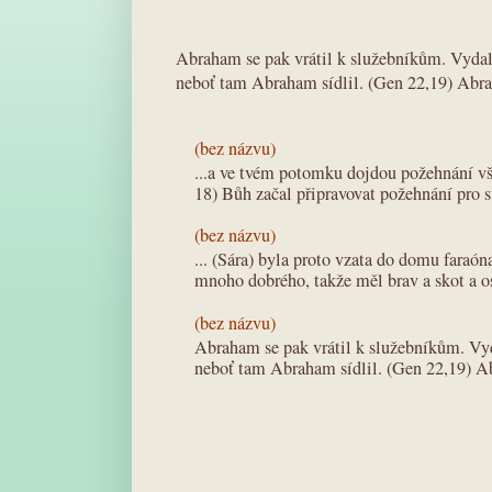
Abraham se pak vrátil k služebníkům. Vydali
neboť tam Abraham sídlil. (Gen 22,19) Abra
(bez názvu)
...a ve tvém potomku dojdou požehnání v
18) Bůh začal připravovat požehnání pro 
(bez názvu)
... (Sára) byla proto vzata do domu faraó
mnoho dobrého, takže měl brav a skot a os
(bez názvu)
Abraham se pak vrátil k služebníkům. Vyd
neboť tam Abraham sídlil. (Gen 22,19) A