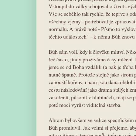
Vstoupil do války a bojoval o život svých
Vše se seběhlo tak rychle, že teprve s 
všechny vjemy - potřeboval je zpracovat,
normálu. A právě poté - Písmo to výslov
těchto událostech" - k němu Bůh znovu
Bůh sám volí, kdy k člověku mluví. Ně
řeč často, jindy prožíváme časy mlčení.
jsme se od Boha vzdálili (a pak je třeba 
nutně špatně. Protože stejně jako strom 
zapouští kořeny, i nám jsou dána období
cestu následování jako drama stálých z
zakořenit, působit v hlubinách, mají se 
poté moci vyrůst viditelná stavba.
Abram byl ovšem ve velice specifickém 
Bůh promluvil. Jak velmi si přejeme, aby
nitru cítíme, a teprve
podle toho
na nás m