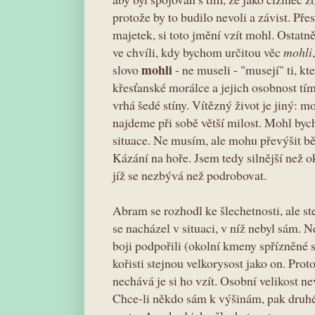
protože by to budilo nevoli a závist. Pře
majetek, si toto jmění vzít mohl. Ostat
ve chvíli, kdy bychom určitou věc
mohli
mohli
slovo
- ne museli - "musejí" ti, kt
křesťanské morálce a jejich osobnost tím
vrhá šedé stíny. Vítězný život je jiný: m
najdeme při sobě větší milost. Mohl bych
situace. Ne musím, ale mohu převýšit bě
Kázání na hoře. Jsem tedy silnější než ok
jíž se nezbývá než podrobovat.
Abram se rozhodl ke šlechetnosti, ale ste
se nacházel v situaci, v níž nebyl sám. Ne
boji podpořili (okolní kmeny spřízněné
kořisti stejnou velkorysost jako on. Proto
nechává je si ho vzít. Osobní velikost 
Chce-li někdo sám k výšinám, pak druhé