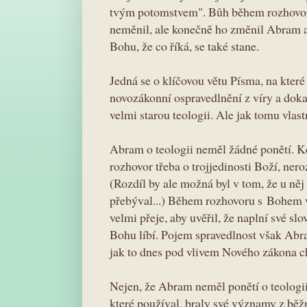
tvým potomstvem". Bůh během rozhovor
neměnil, ale konečně ho změnil Abram 
Bohu, že co říká, se také stane.
Jedná se o klíčovou větu Písma, na které 
novozákonní ospravedlnění z víry a doka
velmi starou teologii. Ale jak tomu vla
Abram o teologii neměl žádné ponětí. Kd
rozhovor třeba o trojjedinosti Boží, nero
(Rozdíl by ale možná byl v tom, že u něj
přebýval...) Během rozhovoru s Bohem 
velmi přeje, aby uvěřil, že naplní své slov
Bohu líbí. Pojem spravedlnost však Abr
jak to dnes pod vlivem Nového zákona 
Nejen, že Abram neměl ponětí o teologii
které používal, braly své významy z běž