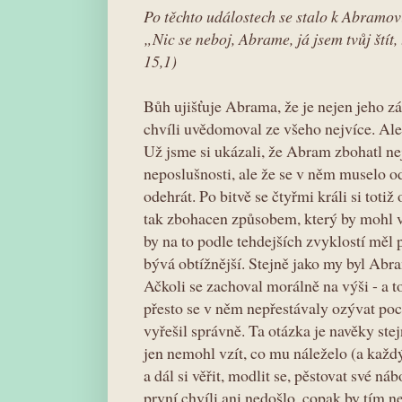
Po těchto událostech se stalo k Abramov
„Nic se neboj, Abrame, já jsem tvůj ští
15,1)
Bůh ujišťuje Abrama, že je nejen jeho zášt
chvíli uvědomoval ze všeho nejvíce. Ale
Už jsme si ukázali, že Abram zbohatl ne
neposlušnosti, ale že se v něm muselo o
odehrát. Po bitvě se čtyřmi králi si totiž
tak zbohacen způsobem, který by mohl vy
by na to podle tehdejších zvyklostí měl p
bývá obtížnější. Stejně jako my byl Abra
Ačkoli se zachoval morálně na výši - a 
přesto se v něm nepřestávaly ozývat pochy
vyřešil správně. Ta otázka je navěky stej
jen nemohl vzít, co mu náleželo (a každý
a dál si věřit, modlit se, pěstovat své 
první chvíli ani nedošlo, copak by tím n