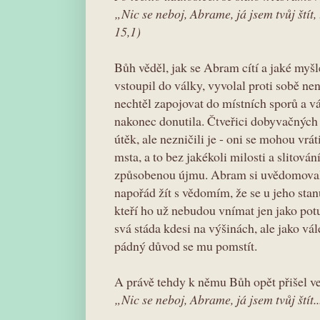
„Nic se neboj, Abrame, já jsem tvůj ští
15,1)
Bůh věděl, jak se Abram cítí a jaké myš
vstoupil do války, vyvolal proti sobě ne
nechtěl zapojovat do místních sporů a vá
nakonec donutila. Čtveřici dobyvačných k
útěk, ale nezničili je - oni se mohou vrát
msta, a to bez jakékoli milosti a slitován
způsobenou újmu. Abram si uvědomoval
napořád žít s vědomím, že se u jeho sta
kteří ho už nebudou vnímat jen jako po
svá stáda kdesi na výšinách, ale jako vá
pádný důvod se mu pomstít.
A právě tehdy k němu Bůh opět přišel ve
„Nic se neboj, Abrame, já jsem tvůj štít..