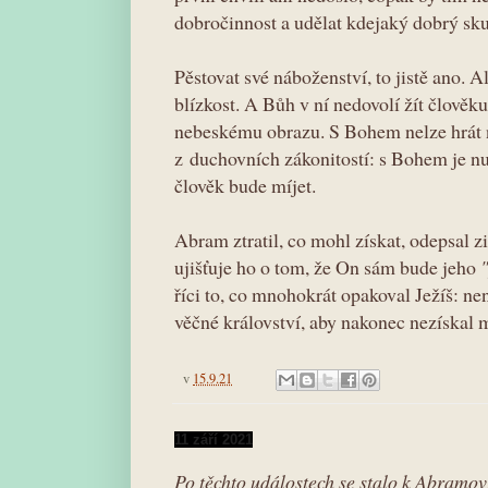
dobročinnost a udělat kdejaký dobrý sk
Pěstovat své náboženství, to jistě ano. A
blízkost. A Bůh v ní nedovolí žít člověk
nebeskému obrazu. S Bohem nelze hrát n
z duchovních zákonitostí: s Bohem je nu
člověk bude míjet.
Abram ztratil, co mohl získat, odepsal zi
ujišťuje ho o tom, že On sám bude jeho
říci to, co mnohokrát opakoval Ježíš: ne
věčné království, aby nakonec nezískal
v
15.9.21
11 září 2021
Po těchto událostech se stalo k Abramov