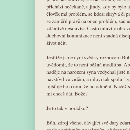
přichází nečekaně, a jindy, kdy by bylo t
člověk má problém, se kdesi skrývá či pr
se zaměřil právě na onen problém, začne
zdánlivě nesouvisí. Často mluví v obraze
duchovní komunikace není snadná discipl
život učit.
Jestliže jsme nyní svědky rozhovoru Bo
uvědomit, že to není běžná modlitba. A
naděje na narození syna vzdychal jistě 
navštívil ve vidění, a mluví tak spolu "tv
ujišťuje ho o tom, že ho odmění. Načež 
mi chceš dát, Bože?
Je to tak v pořádku?
Bůh, zdroj všeho, dávající své dary zdar
zcela pozitivním poselstvím, obdaroval