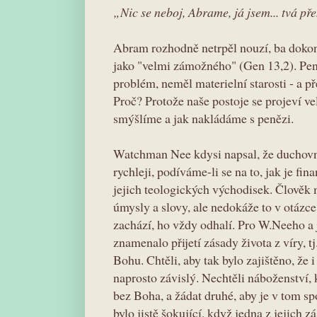
„Nic se neboj, Abrame, já jsem... tvá p
Abram rozhodně netrpěl nouzí, ba doko
jako "velmi zámožného" (Gen 13,2). Pení
problém, neměl materielní starosti - a p
Proč? Protože naše postoje se projeví ve
smýšlíme a jak nakládáme s penězi.
Watchman Nee kdysi napsal, že duchovn
rychleji, podíváme-li se na to, jak je fi
jejich teologických východisek. Člově
úmysly a slovy, ale nedokáže to v otázce 
zachází, ho vždy odhalí. Pro W.Neeho a
znamenalo přijetí zásady života z víry, tj
Bohu. Chtěli, aby tak bylo zajištěno, že 
naprosto závislý. Nechtěli náboženství, 
bez Boha, a žádat druhé, aby je v tom s
bylo jistě šokující, když jedna z jejich 