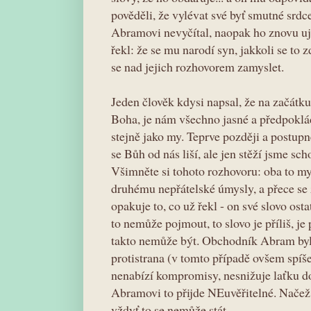
pověděli, že vylévat své byť smutné srdc
Abramovi nevyčítal, naopak ho znovu uji
řekl: že se mu narodí syn, jakkoli se to
se nad jejich rozhovorem zamyslet.
Jeden člověk kdysi napsal, že na začátk
Boha, je nám všechno jasné a předpoklá
stejně jako my. Teprve později a postup
se Bůh od nás liší, ale jen stěží jsme sch
Všimněte si tohoto rozhovoru: oba to my
druhému nepřátelské úmysly, a přece se
opakuje to, co už řekl - on své slovo o
to nemůže pojmout, to slovo je příliš, je
takto nemůže být. Obchodník Abram byl 
protistrana (v tomto případě ovšem spíše
nenabízí kompromisy, nesnižuje laťku do
Abramovi to přijde NEuvěřitelné. Načež v
vždyť to se nemůže stát...