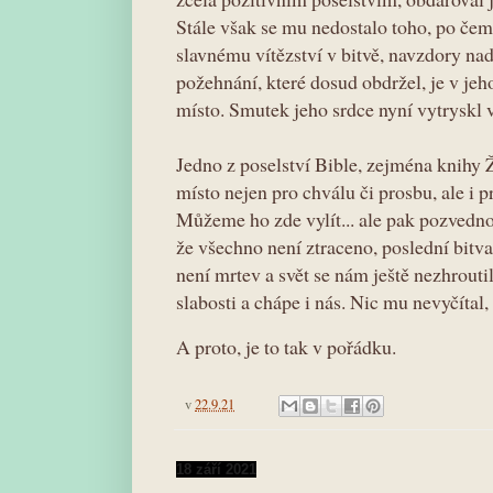
Stále však se mu nedostalo toho, po čem
slavnému vítězství v bitvě, navzdory n
požehnání, které dosud obdržel, je v jeh
místo. Smutek jeho srdce nyní vytryskl 
Jedno z poselství Bible, zejména knihy 
místo nejen pro chválu či prosbu, ale i 
Můžeme ho zde vylít... ale pak pozvednou
že všechno není ztraceno, poslední bitva
není mrtev a svět se nám ještě nezhrout
slabosti a chápe i nás. Nic mu nevyčítal, 
A proto, je to tak v pořádku.
v
22.9.21
18 září 2021