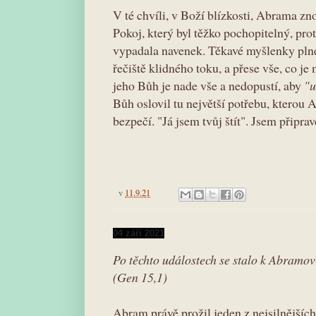
V té chvíli, v Boží blízkosti, Abrama zn
Pokoj, který byl těžko pochopitelný, pro
vypadala navenek. Těkavé myšlenky plné
řečiště klidného toku, a přese vše, co je
jeho Bůh je nade vše a nedopustí, aby
"u
Bůh oslovil tu největší potřebu, kterou 
bezpečí. "Já jsem tvůj štít". Jsem připrav
v
11.9.21
04 září 2021
Po těchto událostech se stalo k Abramov
(Gen 15,1)
Abram právě prožil jeden z nejsilnějšíc