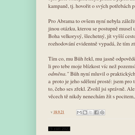
kampaně, tj. hovořit o svých potřebách 
Pro Abrama to ovšem nyní nebyla záleži
jinou otázku, kterou se postupně musel u
Boha velkorysý, šlechetný, jít vyšší ces
rozhodování evidentně vypadá, že tím zt
Tím co, mu Bůh řekl, mu jasně odpověděl:
li pro tebe moje blízkost víc než pozems
odměna."
Bůh nyní mluvil o praktických
a proto je jeho sdělení prosté: jsem pro
to, čeho ses zřekl. Zvolil jsi správně. Al
věcech tě nikdy nenechám žít s pocitem, 
v
18.9.21
15 září 2021