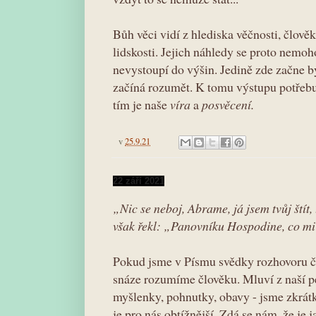
Bůh věci vidí z hlediska věčnosti, člově
lidskosti. Jejich náhledy se proto nemo
nevystoupí do výšin. Jedině zde začne 
začíná rozumět. K tomu výstupu potřebuje
tím je naše
víra
a
posvěcení.
v
25.9.21
22 září 2021
„Nic se neboj, Abrame, já jsem tvůj ští
však řekl: „Panovníku Hospodine, co mi
Pokud jsme v Písmu svědky rozhovoru č
snáze rozumíme člověku. Mluví z naší p
myšlenky, pohnutky, obavy - jsme zkrá
je pro nás obtížnější. Zdá se nám, že je 