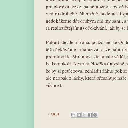
pro člověka těžké, ba nemožné, aby vždy
v nitru druhého. Nicméně, budeme-li spr
nedokážeme dát druhým ani my sami, a t
(a realističtějšímu) očekávání, jak by se
Pokud jde ale o Boha, je úžasné, že On 
též očekáváme - máme za to, že nám vž
promluvil k Abramovi, dokonale věděl, ja
ke komukoli. Nezraní člověka úmyslně 
že by si potřeboval zchladit žáhu; pokud 
ale naopak z lásky, která přesahuje naše
věčnost.
v
4.9.21