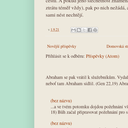
cestu. A pokud jeho šlechetnost znamen
ztrátu téměř vždy), pak po nich nežádá, a
sami nést nechtějí.
v
1.9.21
Novější příspěvky
Domovská st
Přihlásit se k odběru:
Příspěvky (Atom)
Abraham se pak vrátil k služebníkům. Vydali
neboť tam Abraham sídlil. (Gen 22,19) Abra
(bez názvu)
...a ve tvém potomku dojdou požehnání v
18) Bůh začal připravovat požehnání pro 
(bez názvu)