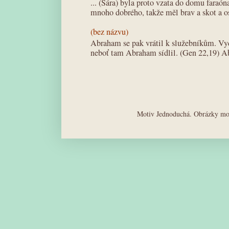
... (Sára) byla proto vzata do domu faraó
mnoho dobrého, takže měl brav a skot a os
(bez názvu)
Abraham se pak vrátil k služebníkům. Vyd
neboť tam Abraham sídlil. (Gen 22,19) A
Motiv Jednoduchá. Obrázky mot