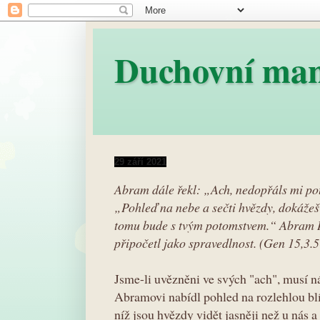
Duchovní ma
29 září 2021
Abram dále řekl: „Ach, nedopřáls mi pot
„Pohleď na nebe a sečti hvězdy, dokážeš-
tomu bude s tvým potomstvem.“ Abram H
připočetl jako spravedlnost. (Gen 15,3.5
Jsme-li uvězněni ve svých "ach", musí 
Abramovi nabídl pohled na rozlehlou bl
níž jsou hvězdy vidět jasněji než u nás a