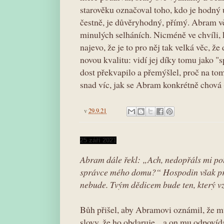
starověku označoval toho, kdo je hodný 
čestně, je důvěryhodný, přímý. Abram v
minulých selháních. Nicméně ve chvíli,
najevo, že je to pro něj tak velká věc, 
novou kvalitu: vidí jej díky tomu jako "
dost překvapilo a přemýšlel, proč na t
snad víc, jak se Abram konkrétně chová (
v
29.9.21
25 září 2021
Abram dále řekl: „Ach, nedopřáls mi p
správce mého domu?“ Hospodin však pr
nebude. Tvým dědicem bude ten, který vz
Bůh přišel, aby Abramovi oznámil, že m
slovy, že ho obdaruje... a on mu odpoví