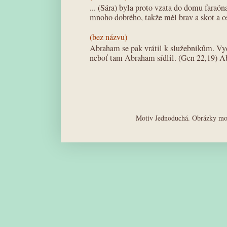
... (Sára) byla proto vzata do domu faraó
mnoho dobrého, takže měl brav a skot a os
(bez názvu)
Abraham se pak vrátil k služebníkům. Vyd
neboť tam Abraham sídlil. (Gen 22,19) A
Motiv Jednoduchá. Obrázky mot