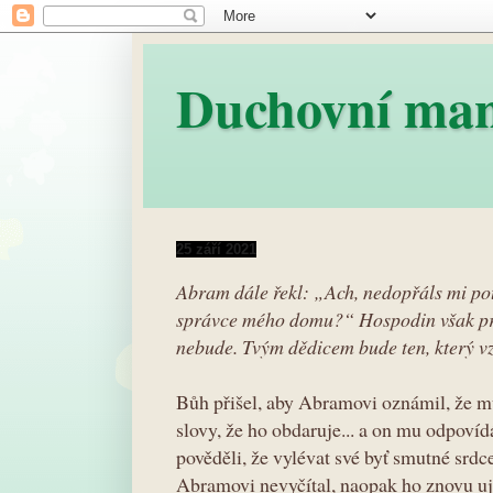
Duchovní ma
25 září 2021
Abram dále řekl: „Ach, nedopřáls mi p
správce mého domu?“ Hospodin však pr
nebude. Tvým dědicem bude ten, který vz
Bůh přišel, aby Abramovi oznámil, že m
slovy, že ho obdaruje... a on mu odpoví
pověděli, že vylévat své byť smutné srdc
Abramovi nevyčítal, naopak ho znovu uji