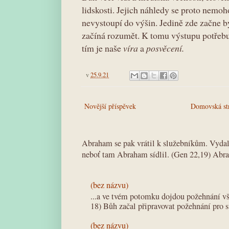
lidskosti. Jejich náhledy se proto nemo
nevystoupí do výšin. Jedině zde začne 
začíná rozumět. K tomu výstupu potřebuje
tím je naše
víra
a
posvěcení.
v
25.9.21
Novější příspěvek
Domovská st
Abraham se pak vrátil k služebníkům. Vydali
neboť tam Abraham sídlil. (Gen 22,19) Abra
(bez názvu)
...a ve tvém potomku dojdou požehnání v
18) Bůh začal připravovat požehnání pro 
(bez názvu)