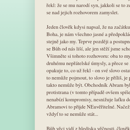
řekl: že se mu narodí syn, jakkoli se to
se nad jejich rozhovorem zamyslet.
Jeden člověk kdysi napsal, že na začátk
Boha, je nám všechno jasné a předpoklá
stejně jako my. Teprve později a postup
se Bůh od nás liší, ale jen stěží jsme sch
Všimněte si tohoto rozhovoru: oba to my
druhému nepřátelské úmysly, a přece se
opakuje to, co už řekl - on své slovo o
to nemůže pojmout, to slovo je příliš, je
takto nemůže být. Obchodník Abram byl 
protistrana (v tomto případě ovšem spíše
nenabízí kompromisy, nesnižuje laťku do
Abramovi to přijde NEuvěřitelné. Načež v
vždyť to se nemůže stát...
Bůh věci vidí z hlediska věčnosti, člově