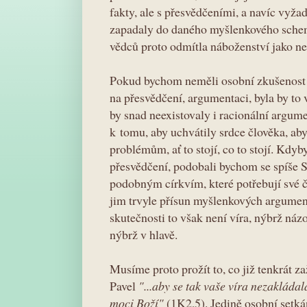
fakty, ale s přesvědčeními, a navíc vyža
zapadaly do daného myšlenkového schem
vědců proto odmítla náboženství jako 
Pokud bychom neměli osobní zkušenost s
na přesvědčení, argumentaci, byla by to 
by snad neexistovaly i racionální argume
k tomu, aby uchvátily srdce člověka, aby
problémům, ať to stojí, co to stojí. Kdyb
přesvědčení, podobali bychom se spíše
podobným církvím, které potřebují své čl
jim trvyle přísun myšlenkových argumentů
skutečnosti to však není víra, nýbrž názor
nýbrž v hlavě.
Musíme proto prožít to, co již tenkrát za
Pavel
"...aby se tak vaše víra nezakládal
moci Boží"
(1K2,5). Jedině osobní setk