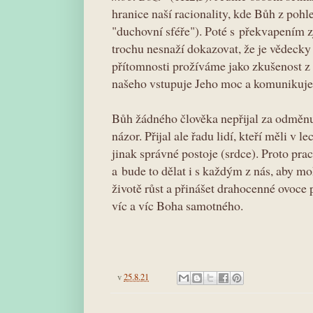
hranice naší racionality, kde Bůh z poh
"duchovní sféře"). Poté s překvapením z
trochu nesnaží dokazovat, že je vědecky 
přítomnosti prožíváme jako zkušenost z 
našeho vstupuje Jeho moc a komunikuje 
Bůh žádného člověka nepřijal za odměnu
názor. Přijal ale řadu lidí, kteří měli v 
jinak správné postoje (srdce). Proto pr
a bude to dělat i s každým z nás, aby m
životě růst a přinášet drahocenné ovoce 
víc a víc Boha samotného.
v
25.8.21