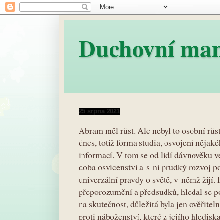
Duchovní ma
25 srpna 2021
Abram měl růst. Ale nebyl to osobní růst
dnes, totiž forma studia, osvojení něja
informací. V tom se od lidí dávnověku v
doba osvícenství a s ní prudký rozvoj po
univerzální pravdy o světě, v němž žijí.
přeporozumění a předsudků, hledal se 
na skutečnost, důležitá byla jen ověřitel
proti náboženství, které z jejího hledis