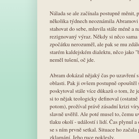
Nálada se ale začínala postupně měnit, 
několika týdnech neoznámila Abramovi r
stahovat do sebe, mluvila stále méně a na
rezignovaný výraz. Někdy si něco sama
zpočátku nerozuměl, ale pak se mu zdálo
starém kaldejském dialektu, něco jako 
neměl tušení, oč jde.
Abram dokázal nějaký čas po uzavření s
oblasti. Pak ji ovšem postupně opouštěl 
poskytoval stále více důkazů o tom, že j
si to nějak teologicky definoval (ostatně
potom), prožíval právě zásadní krizi vír
slavně uvěřil. Ale poté musel to, čemu u
tlaku okolí - událostí i lidí. Čas plynul 
se s ním prvně setkal. Situace ho začala
zklamání. Jeho ruce poklesly.