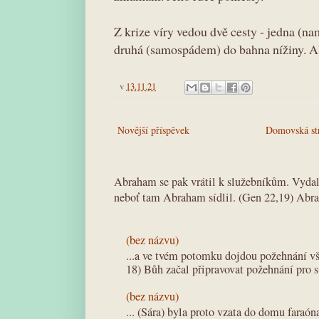
Z krize víry vedou dvě cesty - jedna (na
druhá (samospádem) do bahna nížiny. Ab
v
13.11.21
Novější příspěvek
Domovská st
Abraham se pak vrátil k služebníkům. Vydali
neboť tam Abraham sídlil. (Gen 22,19) Abra
(bez názvu)
...a ve tvém potomku dojdou požehnání v
18) Bůh začal připravovat požehnání pro 
(bez názvu)
... (Sára) byla proto vzata do domu faraó