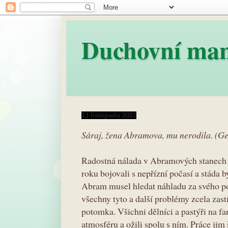
Duchovní ma
13 listopadu 2021
Sáraj, žena Abramova, mu nerodila. (Ge
Radostná nálada v Abramových stanech tr
roku bojovali s nepřízní počasí a stáda 
Abram musel hledat náhladu za svého po
všechny tyto a další problémy zcela zast
potomka. Všichni dělníci a pastýři na far
atmosféru a ožili spolu s ním. Práce jim