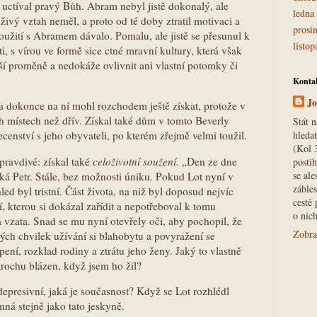
uctíval pravý Bůh. Abram nebyl jistě dokonalý, ale
ledna
ivý vztah neměl, a proto od té doby ztratil motivaci a
prosi
oužití s Abramem dávalo. Pomalu, ale jistě se přesunul k
listo
i, s vírou ve formě sice ctné mravní kultury, která však
ší proměně a nedokáže ovlivnit ani vlastní potomky či
Kontak
Jo
 a dokonce na ní mohl rozchodem ještě získat, protože v
 místech než dřív. Získal také dům v tomto Beverly
Stát 
hleda
becenství s jeho obyvateli, po kterém zřejmě velmi toužil.
(Kol 
pravdivé: získal také
celoživotní soužení.
„Den ze dne
posti
se al
íká Petr. Stále, bez možnosti úniku. Pokud Lot nyní v
zábles
led byl tristní. Část života, na niž byl doposud nejvíc
cestě 
í, kterou si dokázal zařídit a nepotřeboval k tomu
o nich
 vzata. Snad se mu nyní otevřely oči, aby pochopil, že
Zobraz
h chvilek užívání si blahobytu a povyražení se
pení, rozklad rodiny a ztrátu jeho ženy. Jaký to vlastně
 trochu blázen, když jsem ho žil?
 depresivní, jaká je současnost? Když se Lot rozhlédl
ná stejně jako tato jeskyně.