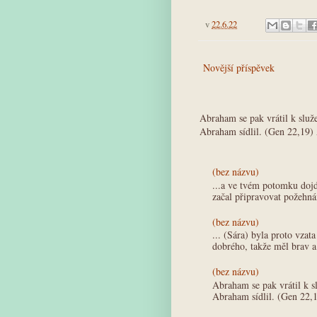
v
22.6.22
Novější příspěvek
Abraham se pak vrátil k služ
Abraham sídlil. (Gen 22,19)
(bez názvu)
...a ve tvém potomku doj
začal připravovat požehná
(bez názvu)
... (Sára) byla proto vza
dobrého, takže měl brav a 
(bez názvu)
Abraham se pak vrátil k s
Abraham sídlil. (Gen 22,