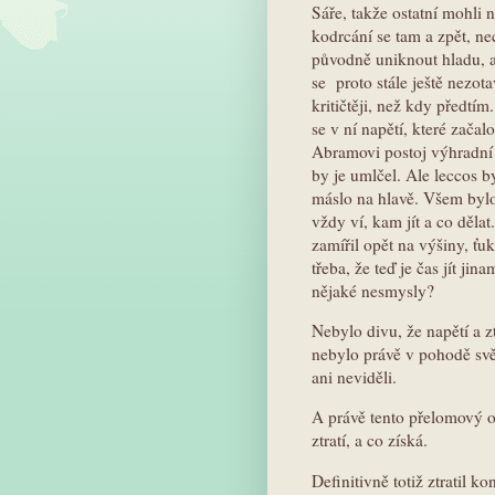
Sáře, takže ostatní mohli 
kodrcání se tam a zpět, n
původně uniknout hladu, a
se proto stále ještě nezot
kritičtěji, než kdy předt
se v ní napětí, které zača
Abramovi postoj výhradní ú
by je umlčel. Ale leccos b
máslo na hlavě. Všem bylo
vždy ví, kam jít a co děla
zamířil opět na výšiny, ťu
třeba, že teď je čas jít j
nějaké nesmysly?
Nebylo divu, že napětí a z
nebylo právě v pohodě svěd
ani neviděli.
A právě tento přelomový o
ztratí, a co získá.
Definitivně totiž ztratil 