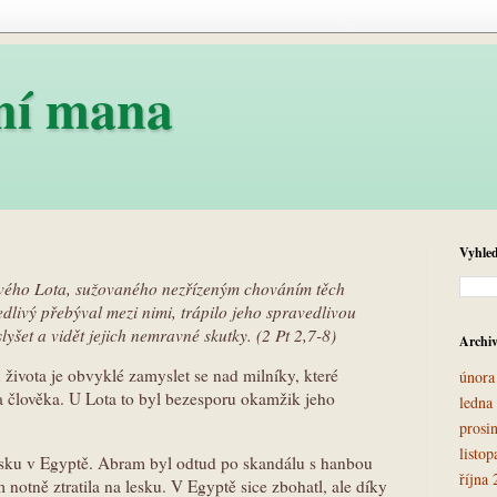
ní mana
Vyhle
ivého Lota, sužovaného nezřízeným chováním těch
dlivý přebýval mezi nimi, trápilo jeho spravedlivou
lyšet a vidět jejich nemravné skutky. (2 Pt 2,7-8)
Archiv
 života je obvyklé zamyslet se nad milníky, které
února
ta člověka. U Lota to byl bezesporu okamžik jeho
ledna
prosi
listo
iasku v Egyptě. Abram byl odtud po skandálu s hanbou
října
 notně ztratila na lesku. V Egyptě sice zbohatl, ale díky