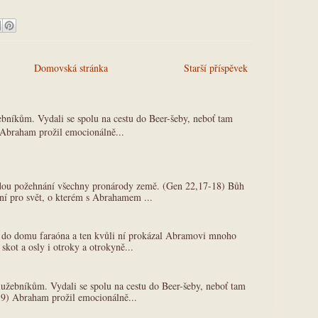
Domovská stránka
Starší příspěvek
ebníkům. Vydali se spolu na cestu do Beer-šeby, neboť tam
 Abraham prožil emocionálně...
dou požehnání všechny pronárody země. (Gen 22,17-18) Bůh
ní pro svět, o kterém s Abrahamem ...
ta do domu faraóna a ten kvůli ní prokázal Abramovi mnoho
skot a osly i otroky a otrokyně...
lužebníkům. Vydali se spolu na cestu do Beer-šeby, neboť tam
19) Abraham prožil emocionálně...