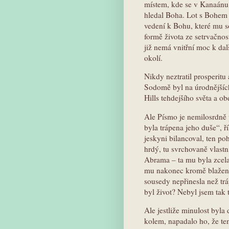
místem, kde se v Kanaánu 
hledal Boha. Lot s Bohem ž
vedení k Bohu, které mu s
formě života ze setrvačnost
již nemá vnitřní moc k dal
okolí.
Nikdy neztratil prosperitu
Sodomě byl na úrodnějších
Hills tehdejšího světa a o
Ale Písmo je nemilosrdně 
byla trápena jeho duše“, ř
jeskyni bilancoval, ten poh
hrdý, tu svrchovaně vlastn
Abrama – ta mu byla zcela
mu nakonec kromě blaženýc
sousedy nepřinesla než trá
byl život? Nebyl jsem tak
Ale jestliže minulost byla
kolem, napadalo ho, že tem