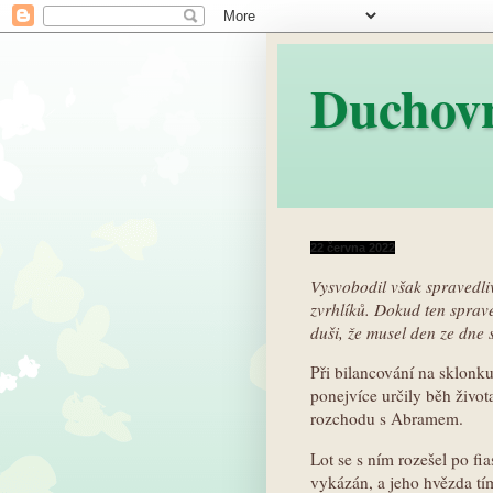
Duchov
22 června 2022
Vysvobodil však spravedl
zvrhlíků. Dokud ten sprave
duši, že musel den ze dne s
Při bilancování na sklonku
ponejvíce určily běh živo
rozchodu s Abramem.
Lot se s ním rozešel po f
vykázán, a jeho hvězda tím