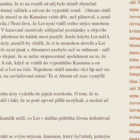
září 
namítat, že to na rozdíl od něj bylo téměř zbytečné
srpna
echutný zážitek a návrat do vyprahlé země. (Abram chtěl
červe
le musel se do Kanaánu vrátit dřív, než plánoval, a země
avila.) Není divu, že Lot nyní viděl svého strýce mnohem
červn
ím. V karavaně zaznívaly uštěpačné poznámky a objevilo
květn
lo přerůstat do hádek mezi pastýři. Jenže kdyby Lot měl k
dubna
cty, pastýři by věděli, že si to nemohou dovolit a Lot
březn
ylo nyní jinak a Abramovi nezbylo než se stáhnout - měl
února
 zřejmé, že se nelze stoprocentně spolehnout na to, že
ledna
t. A tak, když se vrátili do vyprahlého Kanáanu a on
prosi
kal si Lot na čelo. Najednou věděl mnoho věcí líp než on:
listo
inam, na zavlažovaná místa! To si Abram už zase vymýšlí
října
září 
tráta úcty vyústila do jejich rozchodu. O tom, že to
srpna
čí i fakt, že se poté zjevně příliš nestýkali, a možná už
červe
červn
květn
kamžik určil, co Lot v dalším průběhu života definitivně
dubna
březn
kontakt se svým strýcem, kmenem, který byl tehdy jediným
února