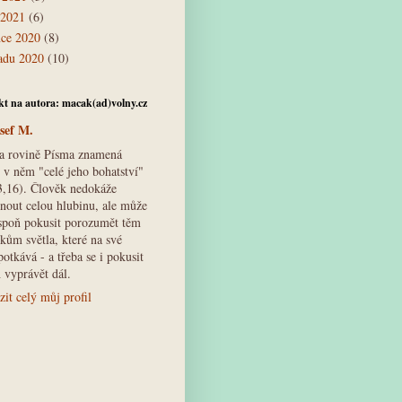
 2021
(6)
nce 2020
(8)
padu 2020
(10)
t na autora: macak(ad)volny.cz
sef M.
na rovině Písma znamená
t v něm "celé jeho bohatství"
3,16). Člověk nedokáže
hnout celou hlubinu, ale může
espoň pokusit porozumět těm
kům světla, které na své
potkává - a třeba se i pokusit
 vyprávět dál.
it celý můj profil